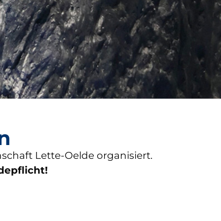
n
chaft Lette-Oelde organisiert.
depflicht!